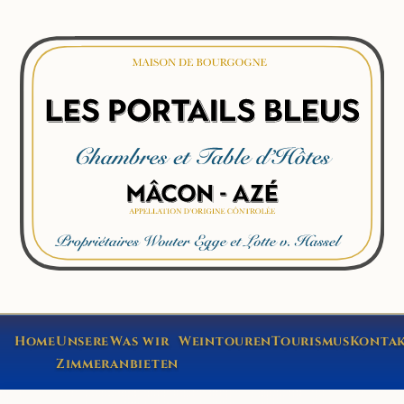
Home
Unsere
Was wir
Weintouren
Tourismus
Konta
Zimmer
anbieten