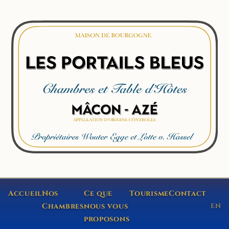
Accueil
Nos
Ce que
Tourisme
Contact
Chambres
nous vous
EN
proposons