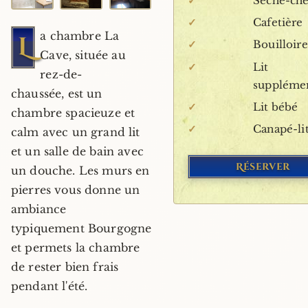
✓
Sèche-ch
+1
✓
Cafetière
a chambre La
L
✓
Bouilloire
Cave, située au
✓
Lit
rez-de-
supplémen
chaussée, est un
✓
Lit bébé
chambre spacieuze et
✓
Canapé-li
calm avec un grand lit
et un salle de bain avec
Réserver
un douche. Les murs en
pierres vous donne un
ambiance
typiquement Bourgogne
et permets la chambre
de rester bien frais
pendant l'été.