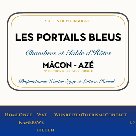
Home
Onze
Wat
Wijnreizen
Toerisme
Contact
Kamers
we
EN
bieden