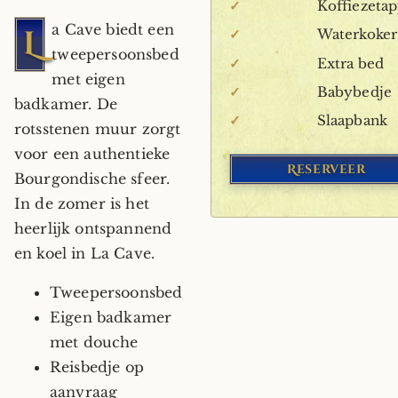
✓
Koffiezetap
+1
a Cave biedt een
L
✓
Waterkoker
tweepersoonsbed
✓
Extra bed
met eigen
✓
Babybedje
badkamer. De
✓
Slaapbank
rotsstenen muur zorgt
voor een authentieke
Reserveer
Bourgondische sfeer.
In de zomer is het
heerlijk ontspannend
en koel in La Cave.
Tweepersoonsbed
Eigen badkamer
met douche
Reisbedje op
aanvraag