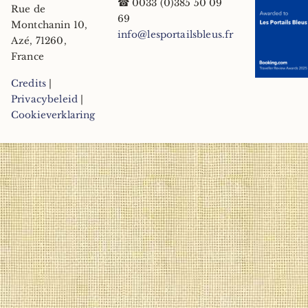
☎
0033 (0)385 50 09
Rue de
69
Montchanin 10
,
info@lesportailsbleus.fr
Azé
,
71260
,
France
Credits
|
Privacybeleid
|
Cookieverklaring