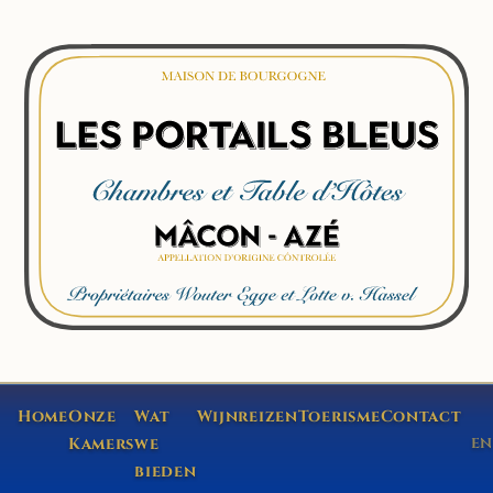
Home
Onze
Wat
Wijnreizen
Toerisme
Contact
Kamers
we
EN
bieden