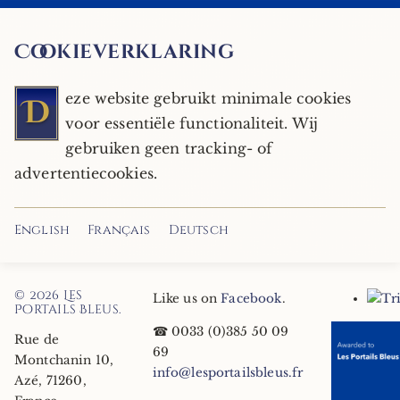
Cookieverklaring
eze website gebruikt minimale cookies
D
voor essentiële functionaliteit. Wij
gebruiken geen tracking- of
advertentiecookies.
English
Français
Deutsch
© 2026
Les
Like us on
Facebook
.
Portails Bleus
.
☎
0033 (0)385 50 09
Rue de
69
Montchanin 10
,
info@lesportailsbleus.fr
Azé
,
71260
,