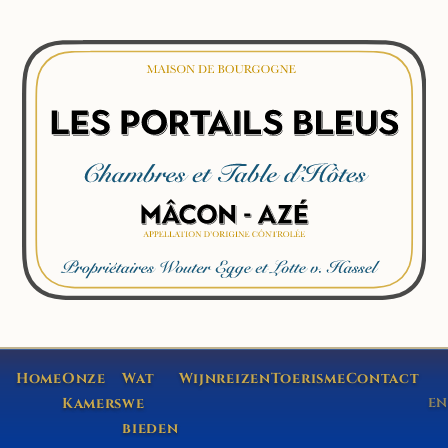
Home
Onze
Wat
Wijnreizen
Toerisme
Contact
Kamers
we
EN
bieden