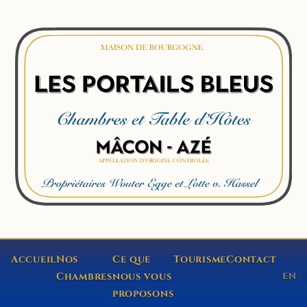
Accueil
Nos
Ce que
Tourisme
Contact
Chambres
nous vous
EN
proposons